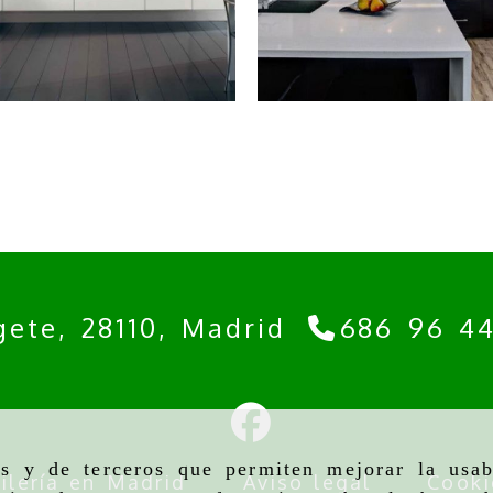
blanco
blanco y negr
gete,
28110,
Madrid
686 96 4
as y de terceros que permiten mejorar la usab
ilería en Madrid
Aviso legal
Cooki