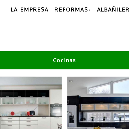
LA EMPRESA
REFORMAS
ALBAÑILER
Cocinas
cina moderna con
Cocina moderna 
uebles de color
muebles de col