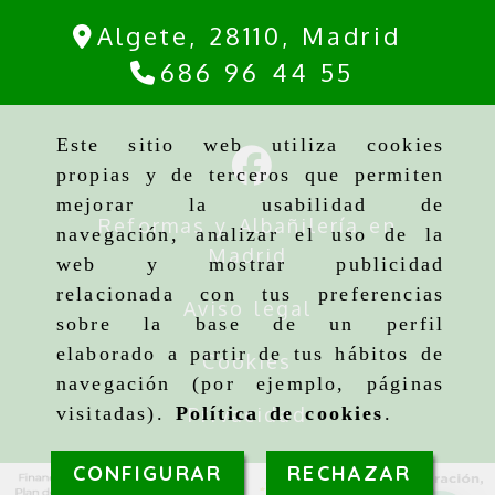
Algete,
28110,
Madrid
686 96 44 55
Este sitio web utiliza cookies
propias y de terceros que permiten
mejorar la usabilidad de
Reformas y Albañilería en
navegación, analizar el uso de la
Madrid
web y mostrar publicidad
relacionada con tus preferencias
Aviso legal
sobre la base de un perfil
elaborado a partir de tus hábitos de
Cookies
navegación (por ejemplo, páginas
Privacidad
visitadas).
Política de cookies
.
CONFIGURAR
RECHAZAR