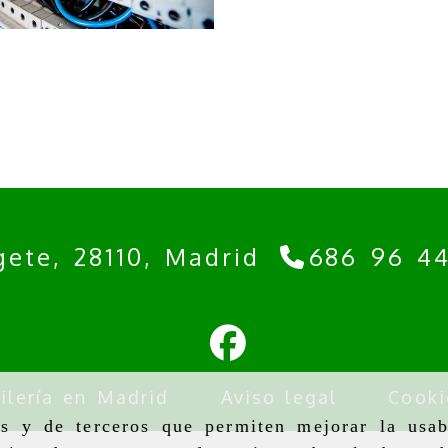
gete,
28110,
Madrid
686 96 4
ilería en Madrid
Aviso legal
Cooki
as y de terceros que permiten mejorar la usab