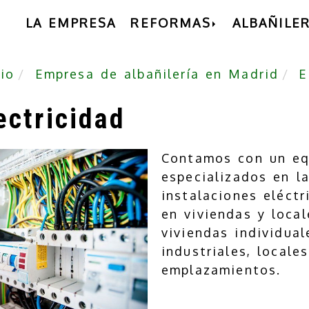
LA EMPRESA
REFORMAS
ALBAÑILER
cio
Empresa de albañilería en Madrid
E
ectricidad
Contamos con un equ
especializados en l
instalaciones eléct
en viviendas y loca
viviendas individual
industriales, locale
emplazamientos.