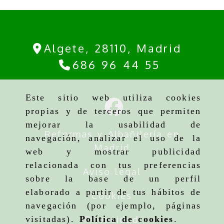
Algete,
28110,
Madrid
686 96 44 55
Este sitio web utiliza cookies
propias y de terceros que permiten
mejorar la usabilidad de
Reformas y Albañilería en
navegación, analizar el uso de la
Madrid
web y mostrar publicidad
relacionada con tus preferencias
Aviso legal
sobre la base de un perfil
elaborado a partir de tus hábitos de
Cookies
navegación (por ejemplo, páginas
Privacidad
visitadas).
Política de cookies
.