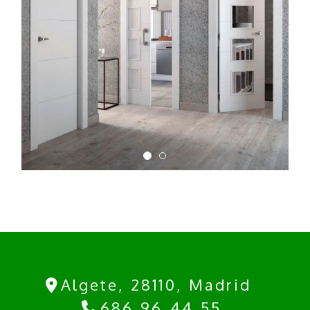
Inteior de vivienda con
puertas modernas de color
blanco y paredes de color
gris
Algete,
28110,
Madrid
686 96 44 55