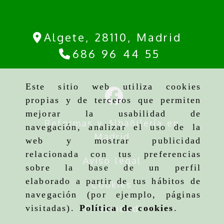
Algete,
28110,
Madrid
686 96 44 55
Este sitio web utiliza cookies
propias y de terceros que permiten
mejorar la usabilidad de
Reformas y Albañilería en
navegación, analizar el uso de la
Madrid
web y mostrar publicidad
relacionada con tus preferencias
Aviso legal
sobre la base de un perfil
elaborado a partir de tus hábitos de
Cookies
navegación (por ejemplo, páginas
Privacidad
visitadas).
Política de cookies
.