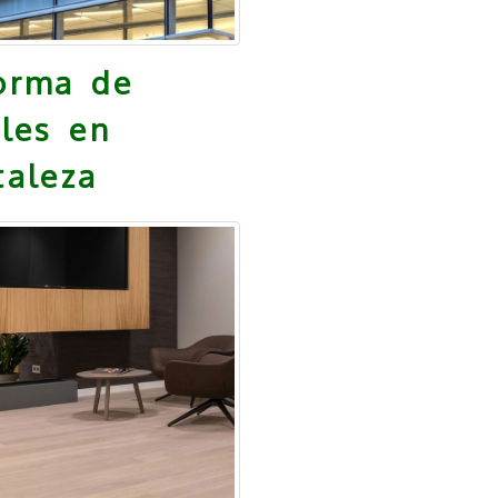
orma de
ales en
taleza