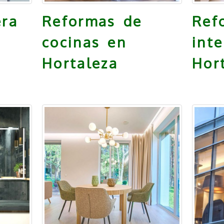
era
Reformas de
Ref
cocinas en
int
Hortaleza
Hor