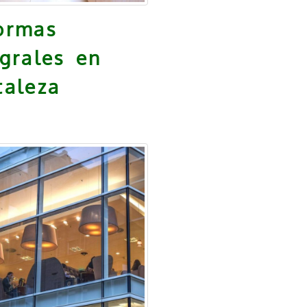
ormas
egrales en
taleza