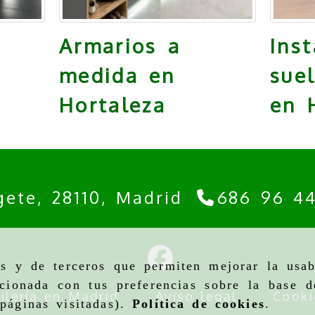
Armarios a
Ins
medida en
sue
Hortaleza
en 
gete,
28110,
Madrid
686 96 4
as y de terceros que permiten mejorar la usab
cionada con tus preferencias sobre la base d
ilería en Madrid
Aviso legal
Cooki
páginas visitadas).
Política de cookies
.