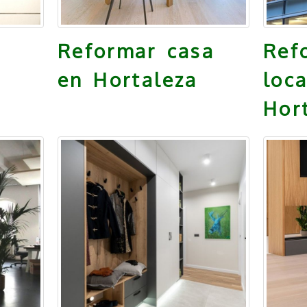
Reformar casa
Ref
en Hortaleza
loc
Hor