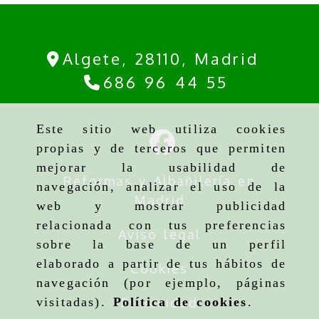
Algete,
28110,
Madrid
686 96 44 55
Este sitio web utiliza cookies
propias y de terceros que permiten
mejorar la usabilidad de
Reformas y Albañilería en
navegación, analizar el uso de la
Madrid
web y mostrar publicidad
relacionada con tus preferencias
Aviso legal
sobre la base de un perfil
elaborado a partir de tus hábitos de
Cookies
navegación (por ejemplo, páginas
Privacidad
visitadas).
Política de cookies
.