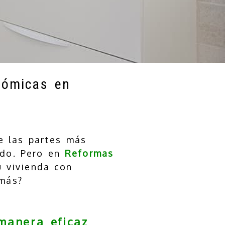
nómicas en
e las partes más
ado. Pero en
Reformas
 vivienda con
 más?
manera eficaz