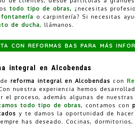
o de clientes, desde partículas a grande
mos
todo tipo de obras,
¿necesitas profesi
,
fontanería
o carpintería? Si necesitas ay
ato de ducha
, llámanos.
TA CON REFORMAS BAS PARA MÁS INFO
ma integral en Alcobendas
o de
reforma integral en Alcobendas
con
Re
Con nuestra experiencia hemos desarrollad
ar el proceso, además algunas de nuestras
izamos todo tipo de obras
, contamos con
tados
y te damos la oportunidad de hacer 
iempre has deseado. Cocinas, dormitorios