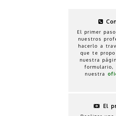
Co
El primer pas
nuestros prof
hacerlo a tra
que te prop
nuestra pági
formulario
nuestra
ofi
El p