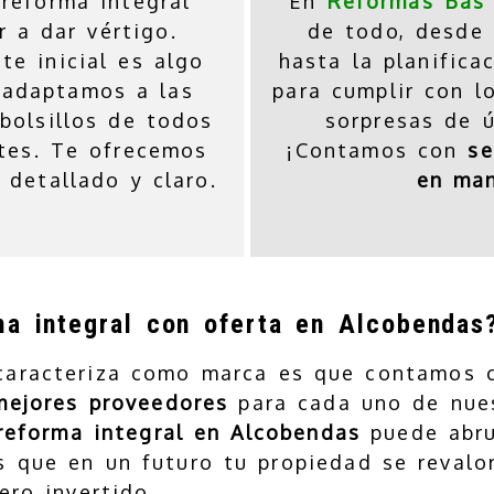
 reforma integral
En
Reformas Bas
r a dar vértigo.
de todo, desde 
te inicial es algo
hasta la planifica
 adaptamos a las
para cumplir con l
bolsillos de todos
sorpresas de ú
ntes. Te ofrecemos
¡Contamos con
se
 detallado y claro.
en ma
ma integral con oferta en Alcobendas
 caracteriza como marca es que contamos
mejores proveedores
para cada uno de nues
reforma integral en Alcobendas
puede abru
s que en un futuro tu propiedad se revalo
ero invertido.