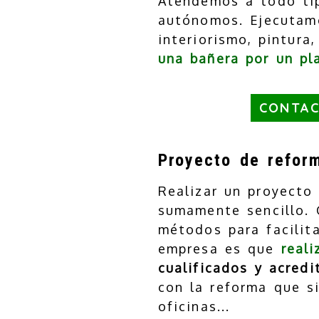
Atendemos a todo tip
autónomos. Ejecuta
interiorismo, pintura
una bañera por un pl
CONTAC
Proyecto de refor
Realizar un proyect
sumamente sencillo. 
métodos para facilit
empresa es que
real
cualificados y acredi
con la reforma que s
oficinas...