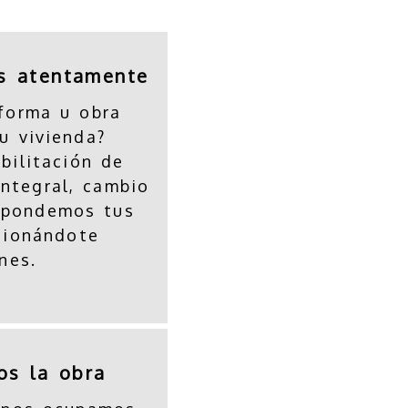
s atentamente
forma u obra
u vivienda?
bilitación de
integral, cambio
spondemos tus
cionándote
nes.
os la obra