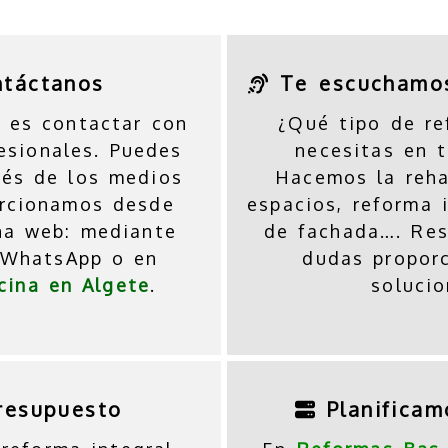
ntáctanos
Te escuchamo
o es contactar con
¿Qué tipo de re
esionales. Puedes
necesitas en t
vés de los medios
Hacemos la reha
orcionamos desde
espacios, reforma 
na web: mediante
de fachada…. Re
, WhatsApp o en
dudas propor
cina en Algete
.
solucio
resupuesto
Planificam