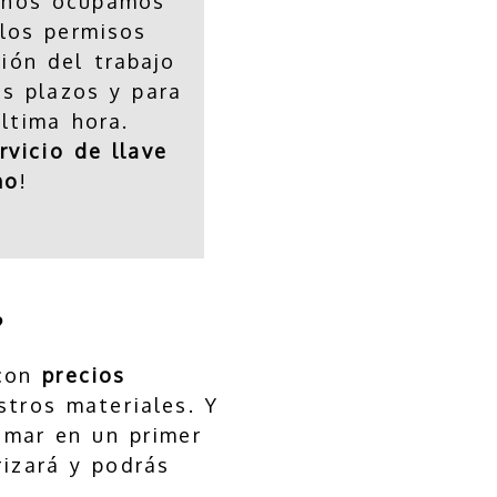
nos ocupamos
los permisos
ción del trabajo
os plazos y para
ltima hora.
rvicio de llave
no
!
?
 con
precios
tros materiales. Y
mar en un primer
rizará y podrás