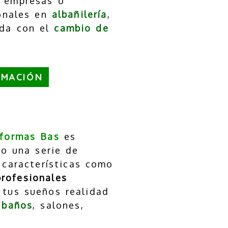
s empresas o
onales en
albañilería
,
uda con el
cambio de
RMACIÓN
formas Bas
es
o una serie de
 características como
profesionales
tus sueños realidad
,
baños
, salones,