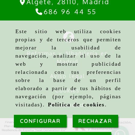
Algete,
28110,
Madrid
686 96 44 55
Este sitio web utiliza cookies
propias y de terceros que permiten
mejorar la usabilidad de
Reformas y Albañilería en
navegación, analizar el uso de la
Madrid
web y mostrar publicidad
relacionada con tus preferencias
Aviso legal
sobre la base de un perfil
elaborado a partir de tus hábitos de
Cookies
navegación (por ejemplo, páginas
Privacidad
visitadas).
Política de cookies
.
CONFIGURAR
RECHAZAR