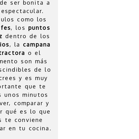
de ser bonita a
 espectacular.
culos como los
ufes
, los
puntos
z
dentro de los
ios
, la
campana
tractora
o el
mento son más
scindibles de lo
crees y es muy
ortante que te
s unos minutos
ver, comparar y
r qué es lo que
s te conviene
lar en tu cocina.