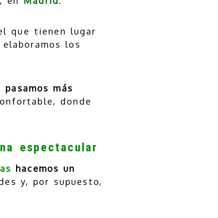
, en
Madrid
.
el que tienen lugar
e elaboramos los
de pasamos más
confortable, donde
ina espectacular
as
hacemos un
es y, por supuesto,