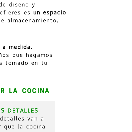
de diseño y
refieres es
un espacio
de almacenamiento,
s
a medida
.
seños que hagamos
os tomado en tu
AR LA COCINA
OS DETALLES
detalles van a
r que la cocina