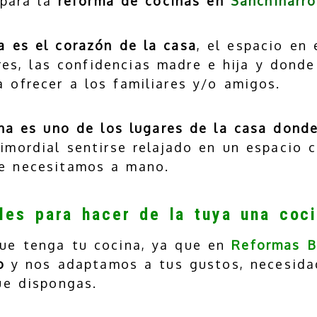
para la
reforma de cocinas en
Sanchinarro
a es el corazón de la casa
, el espacio en 
res, las confidencias madre e hija y dond
 ofrecer a los familiares y/o amigos.
ina es uno de los lugares de la casa don
mordial sentirse relajado en un espacio 
e necesitamos a mano.
les para hacer de la tuya una coc
ue tenga tu cocina, ya que en
Reformas B
o
y nos adaptamos a tus gustos, necesidad
ue dispongas.