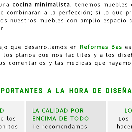
 una
cocina minimalista
, tenemos muebles 
e combinarán a la perfección; si lo que p
mos nuestros muebles con amplio espacio 
r.
bajo que desarrollamos en
Reformas Bas
e
 los planos que nos facilites y a los di
tus comentarios y las medidas que hayam
PORTANTES A LA HORA DE DISEÑ
AD
LA CALIDAD POR
L
e los
ENCIMA DE TODO
Los 
onitos
Te recomendamos
hace