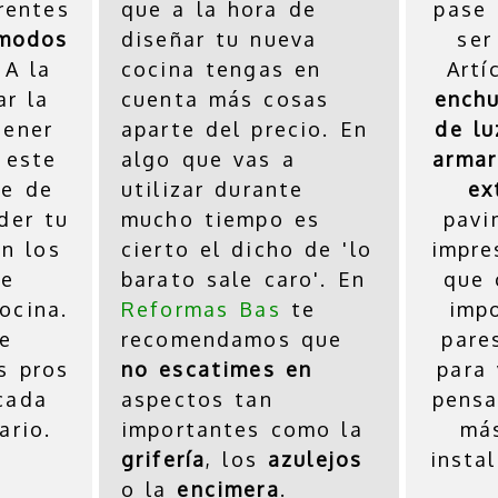
rentes
que a la hora de
pase 
modos
diseñar tu nueva
ser
 A la
cocina tengas en
Artí
ar la
cuenta más cosas
ench
tener
aparte del precio. En
de lu
 este
algo que vas a
armar
ue de
utilizar durante
ex
der tu
mucho tiempo es
pavi
on los
cierto el dicho de 'lo
impre
ue
barato sale caro'. En
que 
ocina.
Reformas Bas
te
imp
e
recomendamos que
pare
s pros
no escatimes en
para 
cada
aspectos tan
pensa
ario.
importantes como la
má
grifería
, los
azulejos
insta
o la
encimera
.