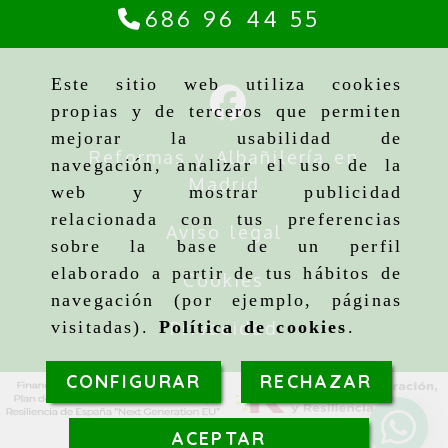
686 96 44 55
Este sitio web utiliza cookies
propias y de terceros que permiten
mejorar la usabilidad de
Reformas y Albañilería en
navegación, analizar el uso de la
Madrid
web y mostrar publicidad
relacionada con tus preferencias
Aviso legal
sobre la base de un perfil
elaborado a partir de tus hábitos de
Cookies
navegación (por ejemplo, páginas
Privacidad
visitadas).
Política de cookies
.
CONFIGURAR
RECHAZAR
ACEPTAR