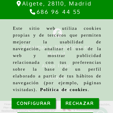
Algete,
28110,
Madrid
686 96 44 55
Este sitio web utiliza cookies
propias y de terceros que permiten
mejorar la usabilidad de
Reformas y Albañilería en
navegación, analizar el uso de la
Madrid
web y mostrar publicidad
relacionada con tus preferencias
Aviso legal
sobre la base de un perfil
elaborado a partir de tus hábitos de
Cookies
navegación (por ejemplo, páginas
Privacidad
visitadas).
Política de cookies
.
CONFIGURAR
RECHAZAR